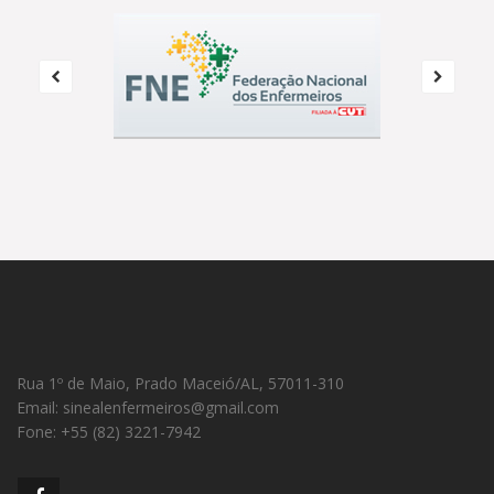
Rua 1º de Maio, Prado Maceió/AL, 57011-310
Email: sinealenfermeiros@gmail.com
Fone: +55 (82) 3221-7942